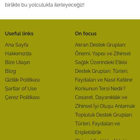
birlikte bu yolculukta ilerleyeceğiz!
Useful links
On focus
Ana Sayfa
Akran Destek Grupları:
Hakkımızda
Önemi, Yapısı ve Zihinsel
Bize Ulaşın
Sağlık Üzerindeki Etkisi
Blog
Destek Grupları: Türleri,
Gizlilik Politikası
Faydaları ve Nasıl Katılınır
Şartlar of Use
Korkunun Tersi Nedir?
Çerez Politikası
Cesaret, Dayanıklılık ve
Zihinsel İyi Oluşu Anlamak
Topluluk Destek Grupları:
Türleri, Faydaları ve
Erişilebilirlik