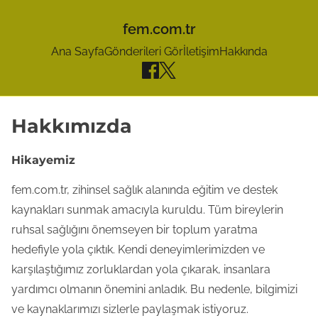
fem.com.tr
Ana Sayfa
Gönderileri Gör
İletişim
Hakkında
S
Hakkımızda
k
Hikayemiz
i
p
fem.com.tr, zihinsel sağlık alanında eğitim ve destek
t
kaynakları sunmak amacıyla kuruldu. Tüm bireylerin
o
ruhsal sağlığını önemseyen bir toplum yaratma
c
hedefiyle yola çıktık. Kendi deneyimlerimizden ve
o
karşılaştığımız zorluklardan yola çıkarak, insanlara
n
yardımcı olmanın önemini anladık. Bu nedenle, bilgimizi
t
ve kaynaklarımızı sizlerle paylaşmak istiyoruz.