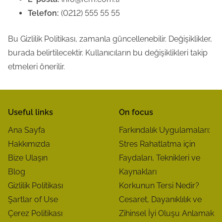
Telefon:
(0212) 555 55 55
Bu Gizlilik Politikası, zamanla güncellenebilir. Değişiklikler,
burada belirtilecektir. Kullanıcıların bu değişiklikleri takip
etmeleri önerilir.
Useful links
On focus
Ana Sayfa
Farkındalık Uygulamaları:
Hakkımızda
Stres Rahatlatma için
Bize Ulaşın
Faydaları, Teknikleri ve
Blog
Kaynakları
Gizlilik Politikası
Korkunun Tersi Nedir?
Şartlar of Use
Cesaret, Dayanıklılık ve
Çerez Politikası
Zihinsel İyi Oluşu Anlamak