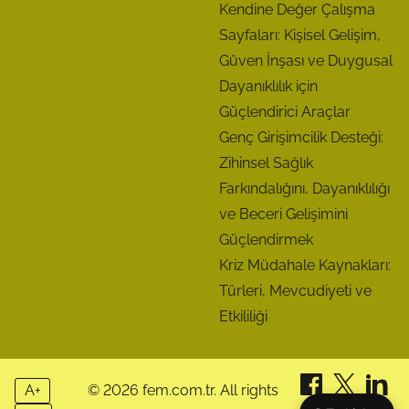
Kendine Değer Çalışma
Sayfaları: Kişisel Gelişim,
Güven İnşası ve Duygusal
Dayanıklılık için
Güçlendirici Araçlar
Genç Girişimcilik Desteği:
Zihinsel Sağlık
Farkındalığını, Dayanıklılığı
ve Beceri Gelişimini
Güçlendirmek
Kriz Müdahale Kaynakları:
Türleri, Mevcudiyeti ve
Etkililiği
A+
© 2026 fem.com.tr. All rights