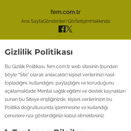
fem.com.tr
Ana Sayfa
Gönderileri Gör
İletişim
Hakkında
S
Gizlilik Politikası
k
i
Bu Gizlilik Politikası, fem.com.tr web sitesinin (bundan
p
böyle “Site” olarak anılacaktır) kişisel verilerinizi nasıl
t
topladığını, kullandığını, paylaştığını ve koruduğunu
o
açıklamaktadır. Mental sağlık eğitimi ve destek kaynakları
c
sunan bu Siteye eriştiğinizde, kişisel verilerinizin bu
o
Politika doğrultusunda işlenmesine ve kullandığı
n
çerezlere rıza gösterdiğinizi kabul etmektesiniz.
t