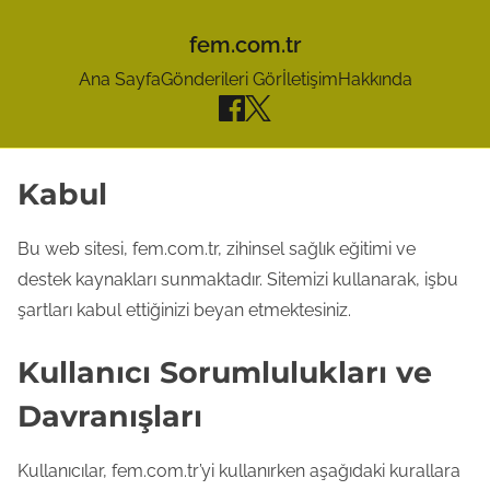
fem.com.tr
Ana Sayfa
Gönderileri Gör
İletişim
Hakkında
S
Kabul
k
i
Bu web sitesi, fem.com.tr, zihinsel sağlık eğitimi ve
p
destek kaynakları sunmaktadır. Sitemizi kullanarak, işbu
t
şartları kabul ettiğinizi beyan etmektesiniz.
o
Kullanıcı Sorumlulukları ve
c
o
Davranışları
n
t
Kullanıcılar, fem.com.tr’yi kullanırken aşağıdaki kurallara