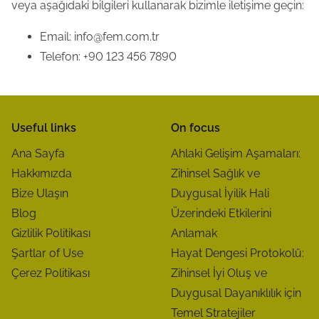
veya aşağıdaki bilgileri kullanarak bizimle iletişime geçin:
Email:
info@fem.com.tr
Telefon: +90 123 456 7890
Useful links
On focus
Ana Sayfa
Ahlaki Gelişim Aşamaları:
Hakkımızda
Zihinsel Sağlık ve
Bize Ulaşın
Duygusal İyilik Hali
Blog
Üzerindeki Etkilerini
Gizlilik Politikası
Anlamak
Şartlar of Use
Hayat Dengesi Protokolü:
Çerez Politikası
Zihinsel İyi Oluş ve
Duygusal Dayanıklılık için
Temel Stratejiler