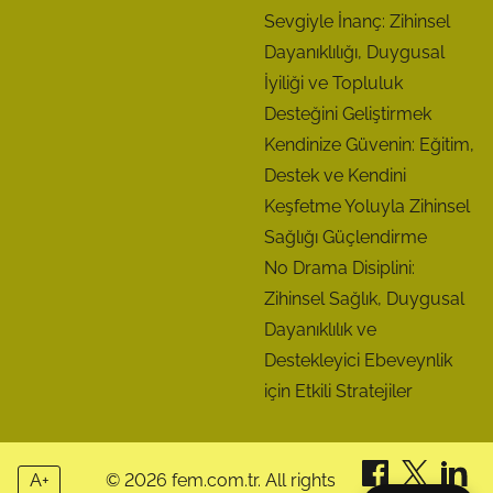
Sevgiyle İnanç: Zihinsel
Dayanıklılığı, Duygusal
İyiliği ve Topluluk
Desteğini Geliştirmek
Kendinize Güvenin: Eğitim,
Destek ve Kendini
Keşfetme Yoluyla Zihinsel
Sağlığı Güçlendirme
No Drama Disiplini:
Zihinsel Sağlık, Duygusal
Dayanıklılık ve
Destekleyici Ebeveynlik
için Etkili Stratejiler
A+
© 2026 fem.com.tr. All rights