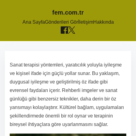
fem.com.tr
Ana Sayfa
Gönderileri Gör
İletişim
Hakkında
S
k
Sanat terapisi yöntemleri, yaratıcılık yoluyla iyileşme
i
ve kişisel ifade için güçlü yollar sunar. Bu yaklaşım,
p
duygusal iyileşme ve geliştirilmiş öz ifade gibi
t
evrensel faydaları içerir. Rehberli imgeler ve sanat
o
günlüğü gibi benzersiz teknikler, daha derin bir öz
c
yansımayı kolaylaştırır. Kültürel bağlam, uygulamaları
o
şekillendirmede önemli bir rol oynar ve terapinin
n
bireysel ihtiyaçlara göre uyarlanmasını sağlar.
t