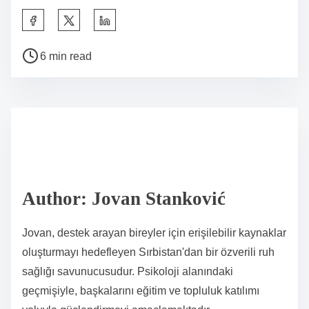
S
h
P
a
6 min read
o
r
s
e
t
t
r
h
e
i
a
s
d
p
Author: Jovan Stanković
t
o
i
s
Jovan, destek arayan bireyler için erişilebilir kaynaklar
m
t
oluşturmayı hedefleyen Sırbistan'dan bir özverili ruh
e
o
sağlığı savunucusudur. Psikoloji alanındaki
n
geçmişiyle, başkalarını eğitim ve topluluk katılımı
: