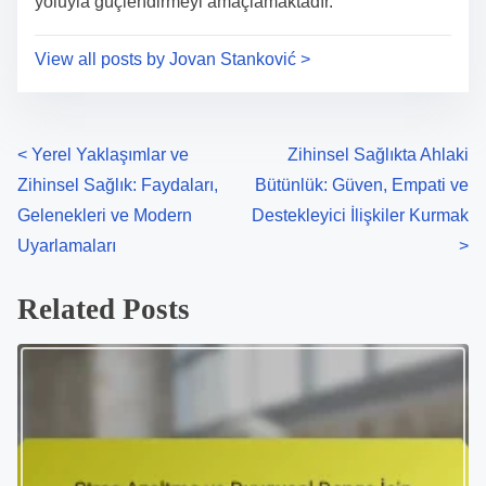
yoluyla güçlendirmeyi amaçlamaktadır.
View all posts by Jovan Stanković >
P
<
Yerel Yaklaşımlar ve
Zihinsel Sağlıkta Ahlaki
Zihinsel Sağlık: Faydaları,
Bütünlük: Güven, Empati ve
o
Gelenekleri ve Modern
Destekleyici İlişkiler Kurmak
s
Uyarlamaları
>
t
Related Posts
s
n
a
v