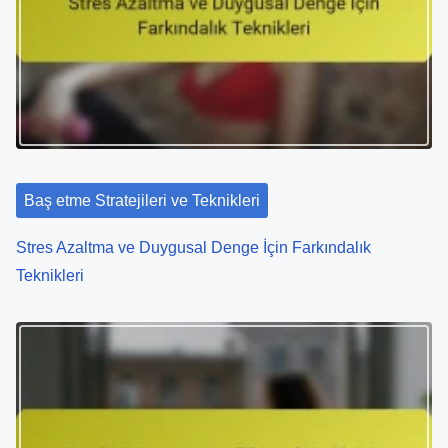
i
g
a
t
i
Baş etme Stratejileri ve Teknikleri
o
Stres Azaltma ve Duygusal Denge İçin Farkındalık
n
Teknikleri