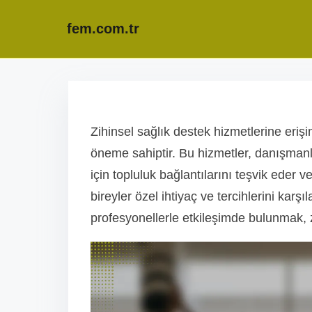
fem.com.tr
S
k
i
Zihinsel sağlık destek hizmetlerine eri
p
öneme sahiptir. Bu hizmetler, danışmanlı
t
için topluluk bağlantılarını teşvik eder v
o
bireyler özel ihtiyaç ve tercihlerini karşı
c
profesyonellerle etkileşimde bulunmak, zi
o
n
t
e
n