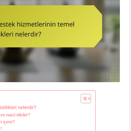
ellikleri nelerdir?
ını nasıl etkiler?
i içerir?
r?