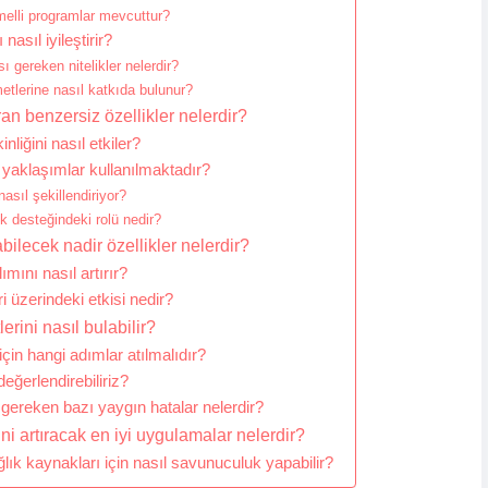
emelli programlar mevcuttur?
asıl iyileştirir?
ı gereken nitelikler nelerdir?
etlerine nasıl katkıda bulunur?
ran benzersiz özellikler nelerdir?
nliğini nasıl etkiler?
i yaklaşımlar kullanılmaktadır?
asıl şekillendiriyor?
k desteğindeki rolü nedir?
rabilecek nadir özellikler nelerdir?
ımını nasıl artırır?
ri üzerindeki etkisi nedir?
erini nasıl bulabilir?
için hangi adımlar atılmalıdır?
değerlendirebiliriz?
 gereken bazı yaygın hatalar nelerdir?
ini artıracak en iyi uygulamalar nelerdir?
ağlık kaynakları için nasıl savunuculuk yapabilir?