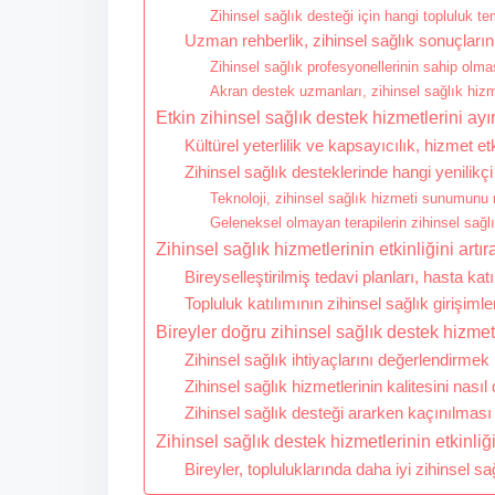
Zihinsel sağlık desteği için hangi topluluk t
Uzman rehberlik, zihinsel sağlık sonuçlarını n
Zihinsel sağlık profesyonellerinin sahip olmas
Akran destek uzmanları, zihinsel sağlık hizm
Etkin zihinsel sağlık destek hizmetlerini ayı
Kültürel yeterlilik ve kapsayıcılık, hizmet etki
Zihinsel sağlık desteklerinde hangi yenilikç
Teknoloji, zihinsel sağlık hizmeti sunumunu n
Geleneksel olmayan terapilerin zihinsel sağlı
Zihinsel sağlık hizmetlerinin etkinliğini artı
Bireyselleştirilmiş tedavi planları, hasta katıl
Topluluk katılımının zihinsel sağlık girişimle
Bireyler doğru zihinsel sağlık destek hizmetl
Zihinsel sağlık ihtiyaçlarını değerlendirmek 
Zihinsel sağlık hizmetlerinin kalitesini nasıl 
Zihinsel sağlık desteği ararken kaçınılması
Zihinsel sağlık destek hizmetlerinin etkinliğ
Bireyler, topluluklarında daha iyi zihinsel s